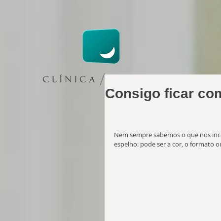
Consigo ficar co
Nem sempre sabemos o que nos inc
espelho: pode ser a cor, o formato o