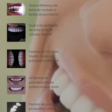
Qual a diferença de
lente de contato e
faceta de porcelana?
Qual a durabilidade
de uma lente de
contato dental?
Facetas de Porcelana
Studio: Quais as
principais indicações?
As facetas de
porcelana Studio
podem mudar minha
vida?
Facetas de porcelana
produzidas com o