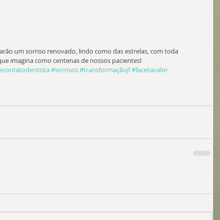
rarão um sorriso renovado, lindo como das estrelas, com toda 
que imagina como centenas de nossos pacientes! 
econtatodentista
#sorrisos
#transformaçãojf
#facetavalor