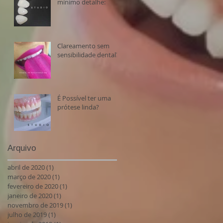
mínimo detalhe:
Clareamento sem
sensibilidade dental?
É Possível ter uma
prótese linda?
Arquivo
abril de 2020
(1)
1 post
março de 2020
(1)
1 post
fevereiro de 2020
(1)
1 post
janeiro de 2020
(1)
1 post
novembro de 2019
(1)
1 post
julho de 2019
(1)
1 post