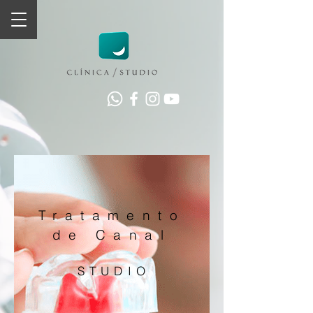
Tratamento
de Canal
S T U D I O